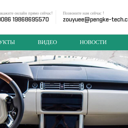
акажите онлайн прямо сейчас!
Позвоните нам сейчас !
0086 19868695570
zouyuee@pengke-tech.
УКТЫ
ВИДЕО
НОВОСТИ