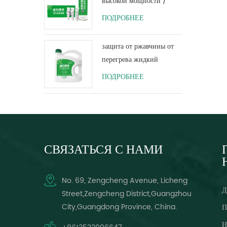
высокой мощности /
дисковый тормоз /
ПОДРОБНЕЕ
очиститель барабанной
тормозной системы
защита от ржавчины от
перегрева жидкий
хладагент защита
ПОДРОБНЕЕ
резервуара для воды
долгий срок службы
зеленый
СВЯЗАТЬСЯ С НАМИ
No. 69, Zengcheng Avenue, Licheng
Д
Street,Zengcheng District,Guangzhou
City,Guangdong Province, China.
П
Н