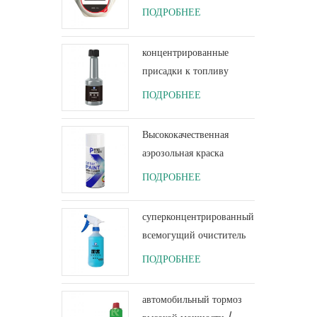
Extreme Coating 200 г
ПОДРОБНЕЕ
с защитным
лакокрасочным
концентрированные
покрытием
присадки к топливу
присадки к моторному
ПОДРОБНЕЕ
топливу для ухода за
автомобилем 80мл
Высококачественная
аэрозольная краска
Gold-plating Car
ПОДРОБНЕЕ
Spray Paint
суперконцентрированный
всемогущий очиститель
для всех целей
ПОДРОБНЕЕ
автомобильный тормоз