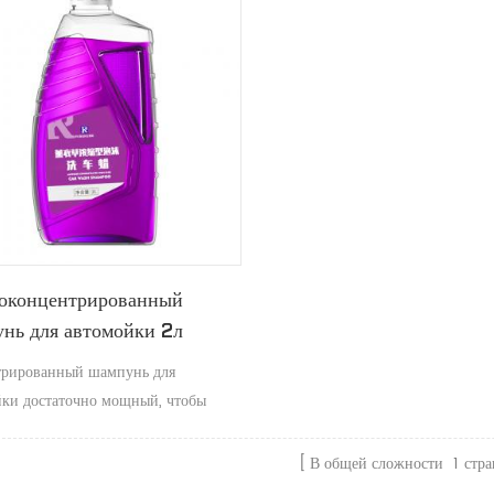
оконцентрированный
нь для автомойки 2л
трированный шампунь для
йки достаточно мощный, чтобы
 самую стойкую грязь и копоть, не
воск с вашего автомобиля.
В общей сложности
1
стр